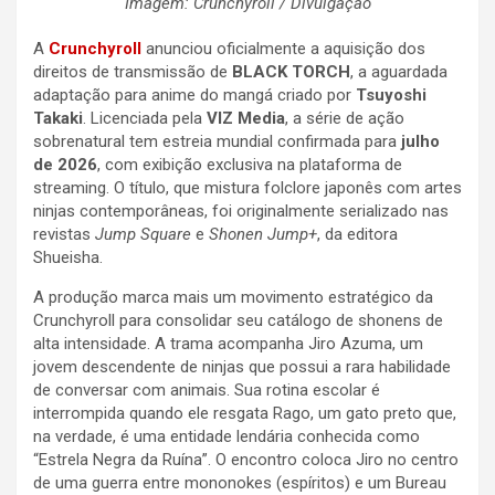
Imagem: Crunchyroll / Divulgação
A
Crunchyroll
anunciou oficialmente a aquisição dos
direitos de transmissão de
BLACK TORCH
, a aguardada
adaptação para anime do mangá criado por
Tsuyoshi
Takaki
. Licenciada pela
VIZ Media
, a série de ação
sobrenatural tem estreia mundial confirmada para
julho
de 2026
, com exibição exclusiva na plataforma de
streaming. O título, que mistura folclore japonês com artes
ninjas contemporâneas, foi originalmente serializado nas
revistas
Jump Square
e
Shonen Jump+
, da editora
Shueisha.
A produção marca mais um movimento estratégico da
Crunchyroll para consolidar seu catálogo de shonens de
alta intensidade. A trama acompanha Jiro Azuma, um
jovem descendente de ninjas que possui a rara habilidade
de conversar com animais. Sua rotina escolar é
interrompida quando ele resgata Rago, um gato preto que,
na verdade, é uma entidade lendária conhecida como
“Estrela Negra da Ruína”. O encontro coloca Jiro no centro
de uma guerra entre mononokes (espíritos) e um Bureau