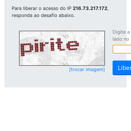
Para liberar o acesso
do IP
216.73.217.172
,
responda ao desafio abaixo.
Digite 
lado no
[trocar imagem]