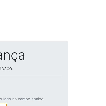
ança
nosco.
ao lado no campo abaixo