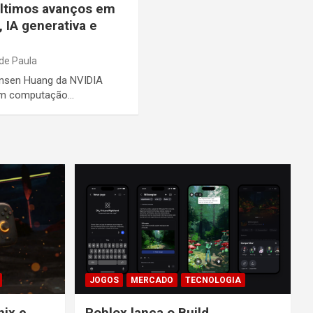
últimos avanços em
 IA generativa e
de Paula
ensen Huang da NVIDIA
 em computação…
JOGOS
MERCADO
TECNOLOGIA
nix e
Roblox lança o Build,