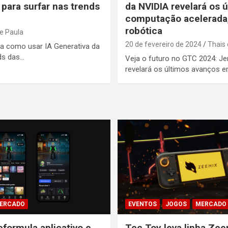
para surfar nas trends
da NVIDIA revelará os 
computação acelerada,
robótica
e Paula
20 de fevereiro de 2024
Thais 
da como usar IA Generativa da
ds das…
Veja o futuro no GTC 2024: J
revelará os últimos avanços
ERCADO
EVENTOS
JOGOS
MERCADO
eformula aplicativo e
Tec Toy leva linha Zee