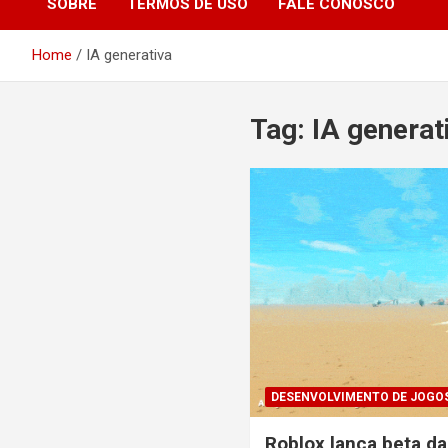
SOBRE
TERMOS DE USO
FALE CONOSCO
Home
IA generativa
Tag:
IA generat
DESENVOLVIMENTO DE JOGO
Roblox lança beta d