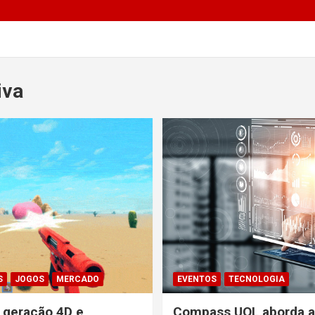
iva
S
JOGOS
MERCADO
EVENTOS
TECNOLOGIA
a geração 4D e
Compass UOL aborda ap