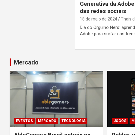
Generativa da Adobe 
das redes sociais
18 de maio de 2024
Thais d
Dia do Orgulho Nerd: apren
Adobe para surfar nas tren
Mercado
EVENTOS
MERCADO
TECNOLOGIA
JOGOS
M
AbleGamers Brasil estreia na
Roblox r