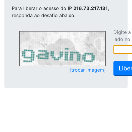
Para liberar o acesso
do IP
216.73.217.131
,
responda ao desafio abaixo.
Digite 
lado no
[trocar imagem]