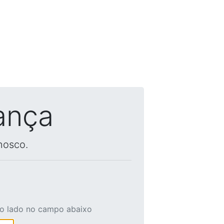
ança
nosco.
ao lado no campo abaixo