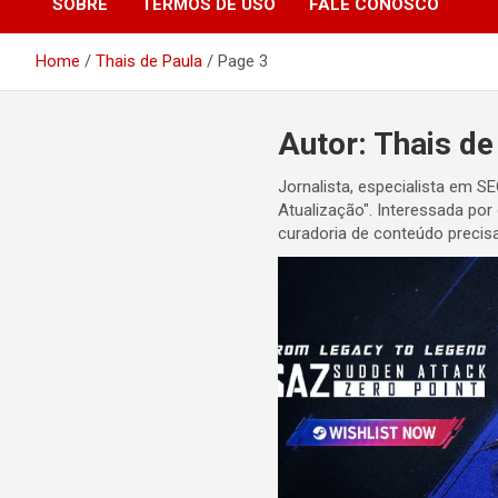
SOBRE
TERMOS DE USO
FALE CONOSCO
Home
Thais de Paula
Page 3
Autor:
Thais de
Jornalista, especialista em S
Atualização". Interessada por
curadoria de conteúdo precisa