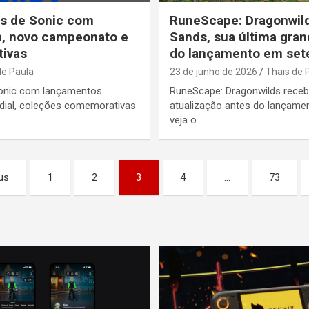
os de Sonic com
RuneScape: Dragonwil
a, novo campeonato e
Sands, sua última gran
ivas
do lançamento em se
de Paula
23 de junho de 2026
Thais de 
Sonic com lançamentos
RuneScape: Dragonwilds receb
dial, coleções comemorativas
atualização antes do lançame
veja o…
us
1
2
3
4
…
73