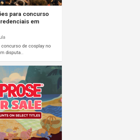
ões para concurso
credenciais em
ula
a concurso de cosplay no
em disputa…