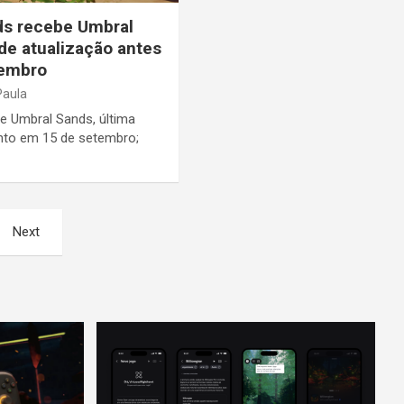
ds recebe Umbral
de atualização antes
tembro
Paula
e Umbral Sands, última
nto em 15 de setembro;
Next