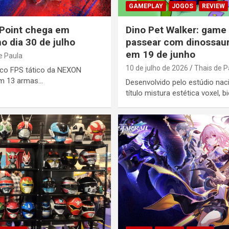
GAMEPLAY
JOGOS
REVIEW
 Point chega em
Dino Pet Walker: game 
o dia 30 de julho
passear com dinossaur
em 19 de junho
e Paula
10 de julho de 2026
Thais de P
ico FPS tático da NEXON
om 13 armas…
Desenvolvido pelo estúdio nac
título mistura estética voxel, 