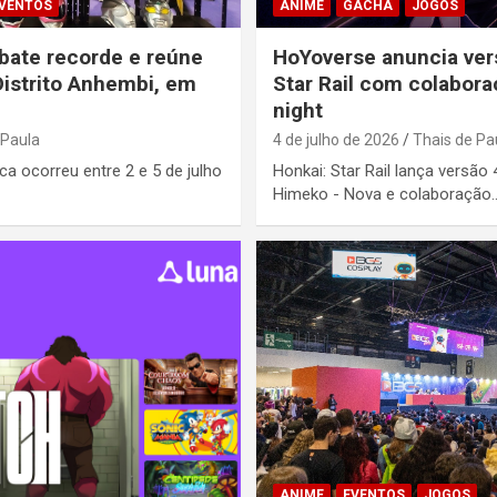
VENTOS
ANIME
GACHA
JOGOS
bate recorde e reúne
HoYoverse anuncia ver
Distrito Anhembi, em
Star Rail com colabora
night
 Paula
4 de julho de 2026
Thais de Pa
ca ocorreu entre 2 e 5 de julho
Honkai: Star Rail lança versão
Himeko - Nova e colaboração
ANIME
EVENTOS
JOGOS