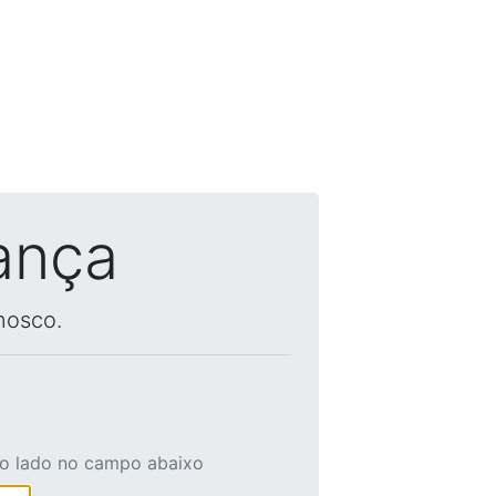
ança
nosco.
ao lado no campo abaixo