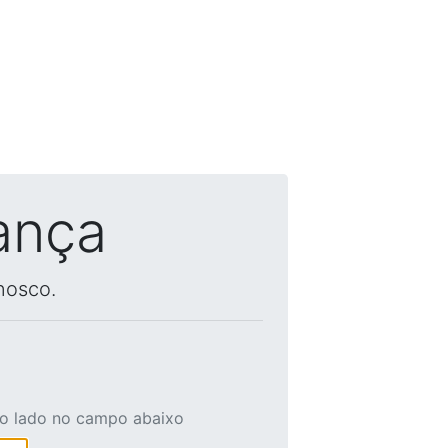
ança
nosco.
ao lado no campo abaixo