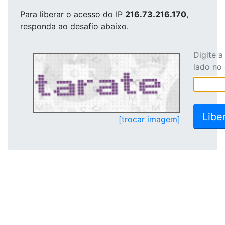
Para liberar o acesso
do IP
216.73.216.170
,
responda ao desafio abaixo.
Digite 
lado no
[trocar imagem]